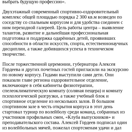
выбрать будущую профессию».
Двухэтажный современный спортивно-оздоровительный
комплекс общей площадью порядка 2 300 кв.м возведен по
соседству со спальным корпусом и для удобства соединен с
ним переходной галереей. Цель работы центра – выявление
талантов, развитие и дальнейшая профессиональная
подготовка и поддержка одарённых детей, проявивших
способности в области искусств, спорта, естественнонаучных
дисциплин, а также добившихся успеха в техническом
творчестве.
После торжественной церемонии, губернатора Алексея
Гордеева и других почетных гостей пригласили на экскурсию
по новому корпусу. Гидами выступили сами дети. Они
показали главе региона оздоровительное отделение,
включающее в себя кабинеты физиотерапии,
спелеоклиматическую комнату (соляная пещера) и комнату
психологической разгрузки, а также учебный блок и
спортивное отделение из нескольких залов. В большом
спортивном зале в честь открытия корпуса в этот день
стартовал турнир по волейболу среди команд, собранных из
участников профильных смен, «Клуба выпускников» и
преподавательского состава. Алексей Гордеев подписал один
из волейбольных мячей, пожелал спортсменам удачи и дал