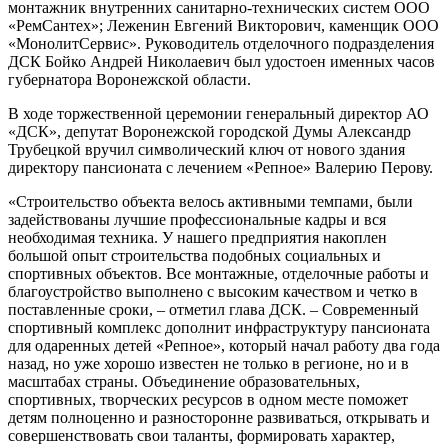
монтажник внутренних санитарно-технических систем ООО
«РемСантех»; Леженин Евгений Викторович, каменщик ООО
«МонолитСервис». Руководитель отделочного подразделения
ДСК Бойко Андрей Николаевич был удостоен именных часов
губернатора Воронежской области.
В ходе торжественной церемонии генеральный директор АО
«ДСК», депутат Воронежской городской Думы Александр
Трубецкой вручил символический ключ от нового здания
директору пансионата с лечением «Репное» Валерию Перову.
«Строительство объекта велось активными темпами, были
задействованы лучшие профессиональные кадры и вся
необходимая техника. У нашего предприятия накоплен
большой опыт строительства подобных социальных и
спортивных объектов. Все монтажные, отделочные работы и
благоустройство выполнено с высоким качеством и четко в
поставленные сроки, – отметил глава ДСК. – Современный
спортивный комплекс дополнит инфраструктуру пансионата
для одаренных детей «Репное», который начал работу два года
назад, но уже хорошо известен не только в регионе, но и в
масштабах страны. Объединение образовательных,
спортивных, творческих ресурсов в одном месте поможет
детям полноценно и разносторонне развиваться, открывать и
совершенствовать свои таланты, формировать характер,