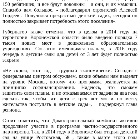
150 ребятишек, и все будут довольны – и они, и их мамочки.
Спасибо вам большое, - поблагодарил строителей Алексей
Гордеев.- Получился прекрасный детский садик, сегодня он
полностью закрывает потребность этого поселения».
Губернатор также отметил, что в целом в 2014 году на
территории Воронежской области было введено порядка 7
тысяч новых мест в дошкольных образовательных
учреждениях. Согласно имеющимся планам, в 2016 году
очередь в детские сады для детей от 3 лет будет полностью
закрыта.
«Не скрою, этот год – трудный экономически. Сегодня с
федеральным центром обсуждаем, какие объемы нам выделят
на уровне Москвы, потому что программа реализуется на
принципах софинансирования. Надеюсь, что сможем
защитить свои планы, и не отказываемся от задачи за два года
сделать так, чтобы все дети с трех лет могли по месту
жительства поступать в детские сады», - подчеркнул глава
региона.
Стоит отметить, что Домостроительный комбинат активно
продолжает участие в программе частно-государственного
партнерства. Так, в 2014 году в Воронеже был открыт детский
сад на улице Ростовская, 58 , также в марте этого года