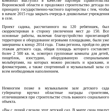
комбинат выступил в качестве партнера Правительства
Воронежской области и продолжил строительство детсада по
принципу государственно-частного партнерства с тем, чтобы
в начале 2015 года закрыть очередь в дошкольные учреждения
в селе.
Проект садика, рассчитанного на 120 ребятишек, был
скорректирован в сторону увеличения мест до 150. Все
основные работы, включая благоустройство прилегающей
территории и оборудование игровыми площадками, были уже
завершены к концу 2014 года.
Глава региона, пройдя по двум
этажам детского сада, общая площадь которого составляет
более 2 500 кв. м, осмотрел групповые комнаты для детей,
пищеблок, изостудию, оборудованную специальными
мольбертами, на которых можно рисовать и красками, и
фломастерами, а также спортивный и музыкальный залы со
всем необходимым наполнением.
Немногим позже в музыкальном зале детского сада
губернатор вручил областные награды строителям,
отличившимся при строительстве столь важного социального
объекта.
«Вы с душой сделали этот детский сад. В марте сюда придут