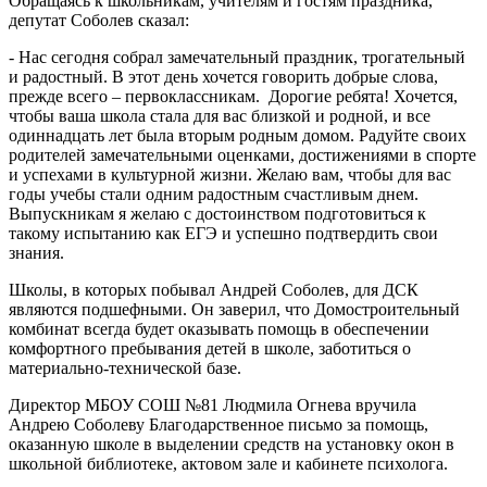
Обращаясь к школьникам, учителям и гостям праздника,
депутат Соболев сказал:
- Нас сегодня собрал замечательный праздник, трогательный
и радостный. В этот день хочется говорить добрые слова,
прежде всего – первоклассникам. Дорогие ребята! Хочется,
чтобы ваша школа стала для вас близкой и родной, и все
одиннадцать лет была вторым родным домом. Радуйте своих
родителей замечательными оценками, достижениями в спорте
и успехами в культурной жизни. Желаю вам, чтобы для вас
годы учебы стали одним радостным счастливым днем.
Выпускникам я желаю с достоинством подготовиться к
такому испытанию как ЕГЭ и успешно подтвердить свои
знания.
Школы, в которых побывал Андрей Соболев, для ДСК
являются подшефными. Он заверил, что Домостроительный
комбинат всегда будет оказывать помощь в обеспечении
комфортного пребывания детей в школе, заботиться о
материально-технической базе.
Директор МБОУ СОШ №81 Людмила Огнева вручила
Андрею Соболеву Благодарственное письмо за помощь,
оказанную школе в выделении средств на установку окон в
школьной библиотеке, актовом зале и кабинете психолога.