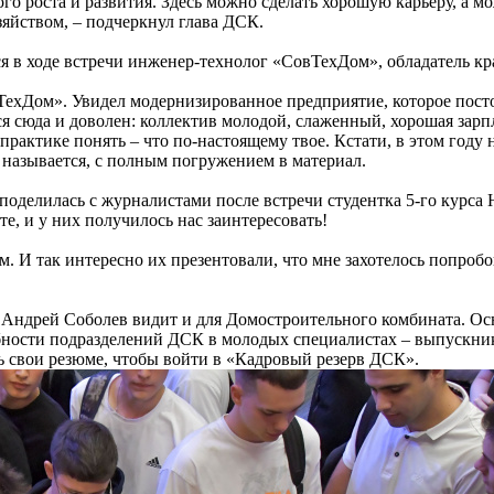
ого роста и развития. Здесь можно сделать хорошую карьеру, а м
яйством, – подчеркнул глава ДСК.
я в ходе встречи инженер-технолог «СовТехДом», обладатель 
ехДом». Увидел модернизированное предприятие, которое постоя
я сюда и доволен: коллектив молодой, слаженный, хорошая зарп
практике понять – что по-настоящему твое. Кстати, в этом году
о называется, с полным погружением в материал.
поделилась с журналистами после встречи студентка 5-го курса
те, и у них получилось нас заинтересовать!
 И так интересно их презентовали, что мне захотелось попробо
Андрей Соболев видит и для Домостроительного комбината. Ос
ебности подразделений ДСК в молодых специалистах – выпускни
ь свои резюме, чтобы войти в «Кадровый резерв ДСК».