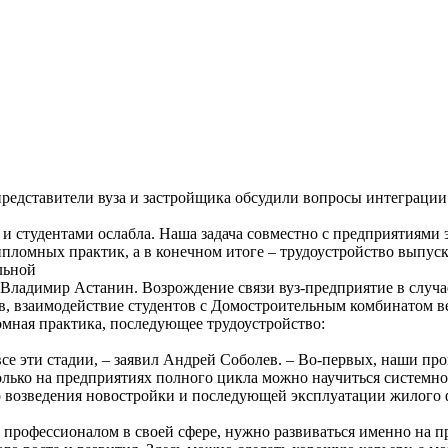
редставители вуза и застройщика обсудили вопросы интеграции
и студентами ослабла. Наша задача совместно с предприятиями э
пломных практик, а в конечном итоге – трудоустройство выпус
льной
 Владимир Астанин. Возрождение связи вуз-предприятие в случ
 взаимодействие студентов с Домостроительным комбинатом ве
омная практика, последующее трудоустройство:
 все эти стадии, – заявил Андрей Соболев. – Во-первых, наши 
лько на предприятиях полного цикла можно научиться системной
до возведения новостройки и последующей эксплуатации жилого 
м профессионалом в своей сфере, нужно развиваться именно на п