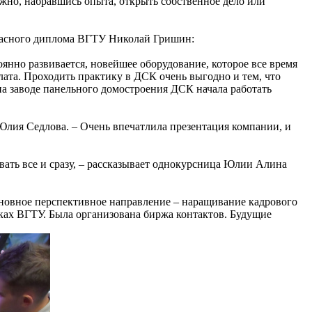
ожно, набравшись опыта, открыть собственное дело или
красного диплома ВГТУ Николай Гришин:
нно развивается, новейшее оборудование, которое все время
лата. Проходить практику в ДСК очень выгодно и тем, что
 на заводе панельного домостроения ДСК начала работать
 Юлия Седлова. – Очень впечатлила презентация компании, и
вать все и сразу, – рассказывает однокурсница Юлии Алина
новное перспективное направление – наращивание кадрового
ках ВГТУ. Была организована биржа контактов. Будущие