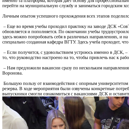
именно та платформа, которая дает основу для профессиональн
перейти на муниципальную службу и заниматься городским хоз
Личным опытом успешного прохождения всех этапов поделилс
– Еще во время учебы проходил практику на заводе ДСК «СовТ
обновляется и пополняется. По окончании учебы трудоустроилс
здесь можно попробовать себя в различных направлениях, и на 
специально созданная кафедра ВГТУ. Здесь учеба проходит, чт
– Если получится, с удовольствием устроюсь именно в ДСК, – 
то, что руководство настроено на то, чтобы привлечь нас к рабо
– Нам предложили вакансии сразу по нескольким направлениям.
Воронова.
Большую пользу от взаимодействия с опорным университетом 
резерва. В ходе мероприятия были озвучены конкретные потр
выпускники смогли ознакомиться с вакансиями ДСК и оставит