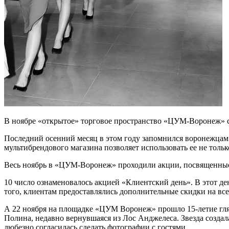
В ноябре «открытое» торговое пространство «ЦУМ-Воронеж» 
Последний осенний месяц в этом году запомнился воронежцам
мультибрендового магазина позволяет использовать ее не только
Весь ноябрь в «ЦУМ-Воронеж» проходили акции, посвященные 
10 число ознаменовалось акцией «Клиентский день». В этот д
того, клиентам предоставлялись дополнительные скидки на все
А 22 ноября на площадке «ЦУМ Воронеж» прошло 15-летие гля
Полина, недавно вернувшаяся из Лос Анджелеса. Звезда созда
любезно согласилась сделать фотографии с гостями.