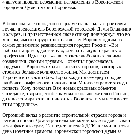
4 августа прошли церемонии награждения в Воронежской
городской Думе и мэрии Воронежа.
В большом зале городского парламента награды строителям
вручал председатель Воронежской городской Думы Владимир
Ходырев. В приветственном слове спикер подчеркнул, что во
многом, именно труд строителя делает Воронеж одним из
самых динамично развивающихся городов России: «Вы
выбрали мирную, достойную, замечательную и красивую
профессию. Идут годы – а вы можете любоваться своими
созданиями, своими трудами, – отметил председатель
гордумы. – Воронеж входит в десятку городов, в которых
строится большое количество жилья. Мы достигаем
Европейских масштабов. Город входит в семерку городов
наиболее комфортного проживания. Многие стремятся сюда
попасть. Хочу пожелать Вам новых красивых объектов.
Созидайте, творите, чтоб как можно больше жителей России,
да и всего мира хотели приехать в Воронеж, и мы все вместе
этим гордились»!
Огромный вклад в развитие строительной отрасли города и
региона вносит Домостроительный комбинат. Это доказывает
и тот факт, что сразу 12 представителей ДСК получили в этот
день Почетные грамоты Воронежской городской Думы за