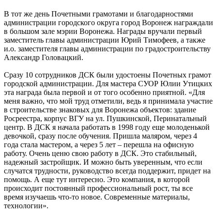
В тот же день Почетными грамотами и благодарностями
администрации городского округа город Воронеж награждали
в большом зале мэрии Воронежа. Награды вручали первый
заместитель главы администрации Юрий Тимофеев, а также
и.о. заместителя главы администрации по градостроительству
Александр Головацкий.
Сразу 10 сотрудников ДСК были удостоены Почетных грамот
городской администрации. Для мастера СУОР Юлии Утицких
эта награда была первой и от того особенно приятной. «Для
меня важно, что мой труд отметили, ведь я принимала участие
в строительстве знаковых для Воронежа объектов: здание
Росреестра, корпус ВГУ на ул. Пушкинской, Перинатальный
центр. В ДСК я начала работать в 1998 году еще молоденькой
девочкой, сразу после обучения. Пришла маляром, через 4
года стала мастером, а через 5 лет – перешла на офисную
работу. Очень ценю свою работу в ДСК. Это стабильный,
надежный застройщик. И можно быть уверенным, что если
случатся трудности, руководство всегда поддержит, придет на
помощь. А еще тут интересно. Это компания, в которой
происходит постоянный профессиональный рост, ты все
время изучаешь что-то новое. Современные материалы,
технологии».