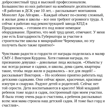
добросовестный труд и высокий профессионализм.
Большинство из них работают на комбинате десятилетиями.
«Я работаю в ДСК уже 10 лет, – рассказывает монтажник
Монолит Ара Абгарян. – Каждый объект по-своему сложный,
и жилые дома и школы – все они требуют огромного труда. А
сейчас я работаю над реконструкцией завода КПД в
Придонском, – готовим его под новое немецкое
оборудование. Приятно, что мой труд ценят, отмечают. У меня
уже есть Благодарность Губернатора за участие в
строительстве школы в микрорайоне Черемушки, но эту
получить было также приятно!»
Чувствами радости и гордости от награды поделилась и маляр
СМУ-1 Виктория Курдина. Хотя главная награда, по
признанию девушки – довольные лица жильцов. «Объекты у
нас всегда разные и садики, и школы, дома сдаем, квартиры
такие, чтобы люди жили и радовались – все для людей! –
рассказывает Виктория. – Но особенно приятно работать над
детскими садиками. Они сейчас яркие, красочные, красивые
изнутри и снаружи. Радуют детей и родителей. Сейчас нет
той серости. Дети воспитываются в красоте! Мой младший
ребенок тоже ходил в садик, построенный при моем участии.
Я была этому очень рада и счастлива, а ребенок рассказывал
всем: моя мама строила наш детский садик. И тоже был горд и
счастлив».