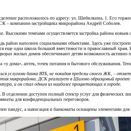
ление расположилось по адресу: ул. Шибилкина, 1. Его торжес
ДСК – компании-застройщика микрорайона Андрей Соболев.
е. Высокими темпами осуществляется застройка района новым
едь район наполнен социальными объектами. Здесь уже построен
ся еще одна школа большой вместимости и православный храм. 
дворах жилых домов обеспечивают детям возможность активно пр
а «у дома», аптек, точек питания и бытового обслуживания. Те
я услугами банка ВТБ, не покидая пределы своего ЖК, – отмет
ития микрорайона. ДСК реализует в Шилово образцовый проект 
тура, и он стал одним из наиболее процветающих в городе.
00. В отделении доступен полный спектр услуг для физических 
комнаты для конфиденциальных переговоров.
лен пандус, а навигация и банкоматы оснащены элементами для