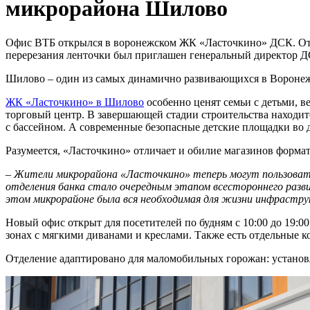
микрорайона Шилово
Офис ВТБ открылся в воронежском ЖК «Ласточкино» ДСК. Отде
перерезания ленточки был приглашен генеральный директор 
Шилово – один из самых динамично развивающихся в Воронеж
ЖК «Ласточкино» в Шилово
особенно ценят семьи с детьми, в
торговый центр. В завершающей стадии строительства находит
с бассейном. А современные безопасные детские площадки во 
Разумеется, «Ласточкино» отличает и обилие магазинов формат
– Жители микрорайона «Ласточкино» теперь могут пользоватьс
отделения банка стало очередным этапом всестороннего разв
этом микрорайоне была вся необходимая для жизни инфраструк
Новый офис открыт для посетителей по будням с 10:00 до 19:
зонах с мягкими диванами и креслами. Также есть отдельные 
Отделение адаптировано для маломобильных горожан: установ