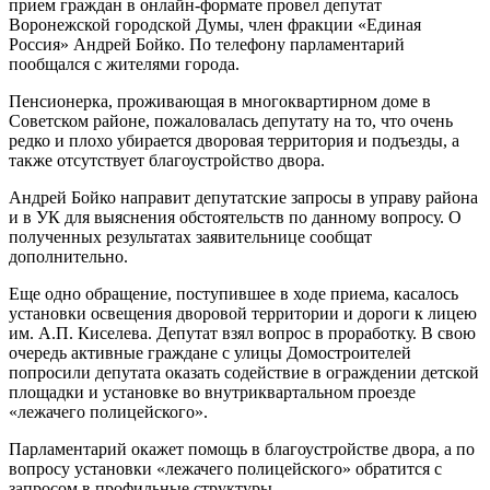
прием граждан в онлайн-формате провел депутат
Воронежской городской Думы, член фракции «Единая
Россия» Андрей Бойко. По телефону парламентарий
пообщался с жителями города.
Пенсионерка, проживающая в многоквартирном доме в
Советском районе, пожаловалась депутату на то, что очень
редко и плохо убирается дворовая территория и подъезды, а
также отсутствует благоустройство двора.
Андрей Бойко направит депутатские запросы в управу района
и в УК для выяснения обстоятельств по данному вопросу. О
полученных результатах заявительнице сообщат
дополнительно.
Еще одно обращение, поступившее в ходе приема, касалось
установки освещения дворовой территории и дороги к лицею
им. А.П. Киселева. Депутат взял вопрос в проработку. В свою
очередь активные граждане с улицы Домостроителей
попросили депутата оказать содействие в ограждении детской
площадки и установке во внутриквартальном проезде
«лежачего полицейского».
Парламентарий окажет помощь в благоустройстве двора, а по
вопросу установки «лежачего полицейского» обратится с
запросом в профильные структуры.